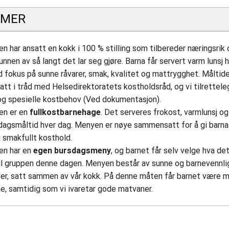
 MER
n har ansatt en kokk i 100 % stilling som tilbereder næringsrik 
unnen av så langt det lar seg gjøre. Barna får servert varm lunsj 
 fokus på sunne råvarer, smak, kvalitet og mattrygghet. Måltid
t i tråd med Helsedirektoratets kostholdsråd, og vi tilrettele
 og spesielle kostbehov (Ved dokumentasjon).
en er en
fullkostbarnehage
. Det serveres frokost, varmlunsj og
agsmåltid hver dag. Menyen er nøye sammensatt for å gi barna 
g smakfullt kosthold.
en har en
egen bursdagsmeny
, og barnet får selv velge hva de
il gruppen denne dagen. Menyen består av sunne og barnevennli
ver, satt sammen av vår kokk. På denne måten får barnet være 
, samtidig som vi ivaretar gode matvaner.