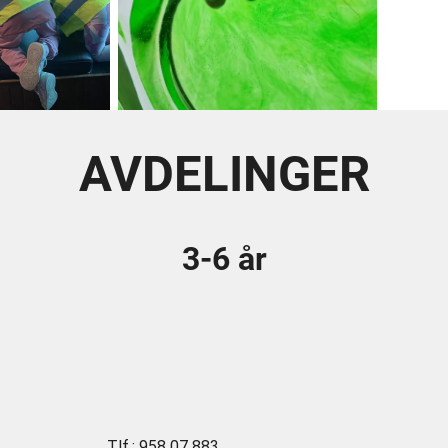
AVDELINGER
3-6 år
Tlf.: 958 07 883