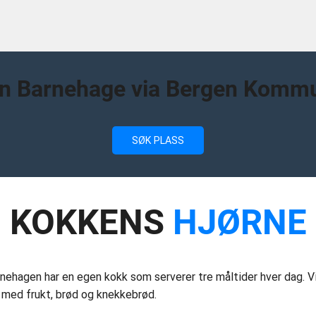
en Barnehage via Bergen Kommun
SØK PLASS
KOKKENS
HJØRNE
ehagen har en egen kokk som serverer tre måltider hver dag. Vi 
 med frukt, brød og knekkebrød.