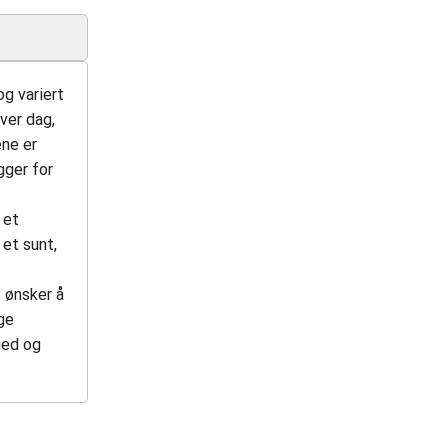
og variert
hver dag,
ene er
gger for
 et
et sunt,
t ønsker å
ge
med og