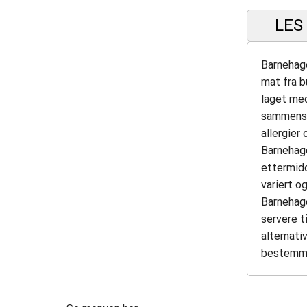
LES
Barnehage
mat fra b
laget med
sammensat
allergier
Barnehag
ettermidd
variert o
Barnehag
servere t
alternati
bestemme