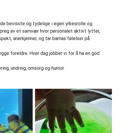
e bevisste og tydelige i egen yrkesrolle og
reg av et samvær hvor personalet aktivt lytter,
pekt, anerkjenner, og tar barnas følelser på
ygge foreldre. Hver dag jobber vi for å ha en god
.
æring, undring, omsorg og humor.